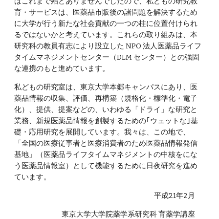
はこれまで殆どありませんでしたので、私どもの研究教
育・サービスは、医薬品市販後の諸問題を解決するため
に大学が行う新たな社会貢献の一つの柱に位置付けられ
るではないかと考えています。これらの取り組みは、本
研究科の教員有志により設立した NPO 法人医薬品ライフ
タイムマネジメントセンター（DLM センター）との強固
な連携のもと進めています。
私どもの研究室は、東京大学本郷キャンパスにあり、医
薬品情報の収集、評価、再構築（規格化・標準化・電子
化）、提供、提案などの、いわゆる「ドライ」な研究と
業務、新規医薬品情報を創製するための｢ウェットな｣基
礎・応用研究を展開しています。我々は、この地で、
「全国の医療従事者と医療消費者のため医薬品情報発信
基地」（医薬品ライフタイムマネジメントの中核をにな
う医薬品情報室）として機能するために日夜研究を進め
ています。
平成21年2月
東京大学大学院薬学系研究科 育薬学講座