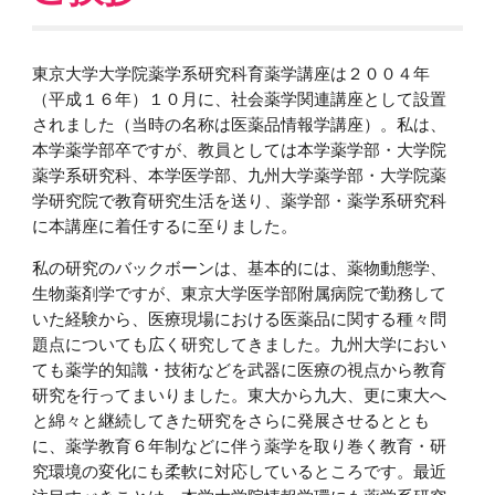
東京大学大学院薬学系研究科育薬学講座は２００４年
（平成１６年）１０月に、社会薬学関連講座として設置
されました（当時の名称は医薬品情報学講座）。私は、
本学薬学部卒ですが、教員としては本学薬学部・大学院
薬学系研究科、本学医学部、九州大学薬学部・大学院薬
学研究院で教育研究生活を送り、薬学部・薬学系研究科
に本講座に着任するに至りました。
私の研究のバックボーンは、基本的には、薬物動態学、
生物薬剤学ですが、東京大学医学部附属病院で勤務して
いた経験から、医療現場における医薬品に関する種々問
題点についても広く研究してきました。九州大学におい
ても薬学的知識・技術などを武器に医療の視点から教育
研究を行ってまいりました。東大から九大、更に東大へ
と綿々と継続してきた研究をさらに発展させるととも
に、薬学教育６年制などに伴う薬学を取り巻く教育・研
究環境の変化にも柔軟に対応しているところです。最近