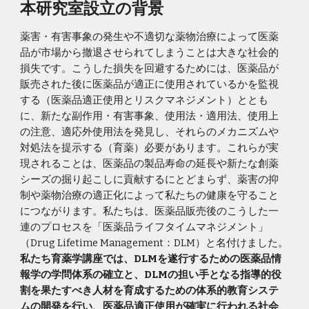
本研究室設立の背景
薬害・有害事象の発生や不適切な薬物治療によって医薬
品が市場から撤退させられてしまうことは大きな社会的
損失です。こうした損失を回避するためには、医薬品が
販売された後に医薬品が適正に使用されているかを監視
する（医薬品適正使用とリスクマネジメント）ととも
に、新たな副作用・有害事象、使用法・適用法、使用上
の注意、適応外使用法を発見し、それらのメカニズムや
対処法を提示する（育薬）必要があります。これらが実
現されることは、医薬品の製品寿命の延長や新たな創薬
シーズの掘り起こしに貢献するにとどまらず、薬害の抑
制や薬物治療の適正化によって私たちの健康を守ること
につながります。私たちは、医薬品販売後のこうした一
連のプロセスを「医薬品ライフタイムマネジメント」
（Drug Lifetime Management：DLM）と名付けました。
私たち育薬学講座では、DLMを遂行するための医薬品情
報学の学問体系の確立と、DLMの担い手となる指導的役
割を果たすべき人材を育成するための体系的教育システ
ムの開発を行い、医薬品適正使用が確実に行われる社会