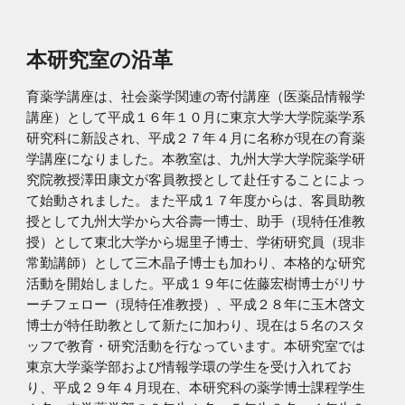
本研究室の沿革
育薬学講座は、社会薬学関連の寄付講座（医薬品情報学
講座）として平成１６年１０月に東京大学大学院薬学系
研究科に新設され、平成２７年４月に名称が現在の育薬
学講座になりました。本教室は、九州大学大学院薬学研
究院教授澤田康文が客員教授として赴任することによっ
て始動されました。また平成１７年度からは、客員助教
授として九州大学から大谷壽一博士、助手（現特任准教
授）として東北大学から堀里子博士、学術研究員（現非
常勤講師）として三木晶子博士も加わり、本格的な研究
活動を開始しました。平成１９年に佐藤宏樹博士がリサ
ーチフェロー（現特任准教授）、平成２８年に玉木啓文
博士が特任助教として新たに加わり、現在は５名のスタ
ッフで教育・研究活動を行なっています。本研究室では
東京大学薬学部および情報学環の学生を受け入れてお
り、平成２９年４月現在、本研究科の薬学博士課程学生