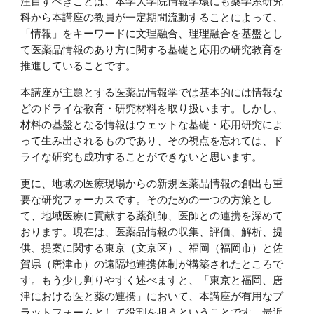
注目すべきことは、本学大学院情報学環にも薬学系研究
科から本講座の教員が一定期間流動することによって、
「情報」をキーワードに文理融合、理理融合を基盤とし
て医薬品情報のあり方に関する基礎と応用の研究教育を
推進していることです。
本講座が主題とする医薬品情報学では基本的には情報な
どのドライな教育・研究材料を取り扱います。しかし、
材料の基盤となる情報はウェットな基礎・応用研究によ
って生み出されるものであり、その視点を忘れては、ド
ライな研究も成功することができないと思います。
更に、地域の医療現場からの新規医薬品情報の創出も重
要な研究フォーカスです。そのための一つの方策とし
て、地域医療に貢献する薬剤師、医師との連携を深めて
おります。現在は、医薬品情報の収集、評価、解析、提
供、提案に関する東京（文京区）、福岡（福岡市）と佐
賀県（唐津市）の遠隔地連携体制が構築されたところで
す。もう少し判りやすく述べますと、「東京と福岡、唐
津における医と薬の連携」において、本講座が有用なプ
ラットフォームとして役割を担うということです。最近