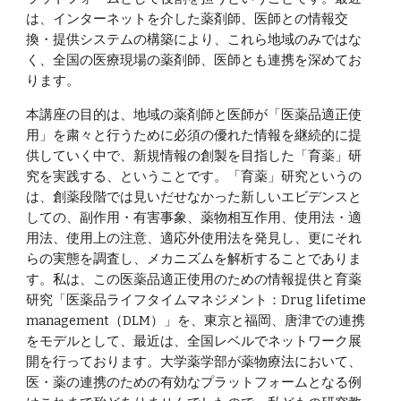
は、インターネットを介した薬剤師、医師との情報交
換・提供システムの構築により、これら地域のみではな
く、全国の医療現場の薬剤師、医師とも連携を深めてお
ります。
本講座の目的は、地域の薬剤師と医師が「医薬品適正使
用」を粛々と行うために必須の優れた情報を継続的に提
供していく中で、新規情報の創製を目指した「育薬」研
究を実践する、ということです。「育薬」研究というの
は、創薬段階では見いだせなかった新しいエビデンスと
しての、副作用・有害事象、薬物相互作用、使用法・適
用法、使用上の注意、適応外使用法を発見し、更にそれ
らの実態を調査し、メカニズムを解析することでありま
す。私は、この医薬品適正使用のための情報提供と育薬
研究「医薬品ライフタイムマネジメント：Drug lifetime
management（DLM）」を、東京と福岡、唐津での連携
をモデルとして、最近は、全国レベルでネットワーク展
開を行っております。大学薬学部が薬物療法において、
医・薬の連携のための有効なプラットフォームとなる例