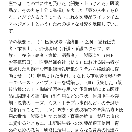
座では、この世に生を受けた（開発・上市された）医薬
品が、その力を十分に発揮し充実した「薬の人生」を送
ることができるようにする（これを医薬品ライフタイム
マネジメントという）ための様々な研究を展開していま
す。
その概要は、（Ⅰ）医療現場（薬剤師・医師・登録販売
者・栄養士）、介護現場（介護・看護スタッフ、家
族）、在宅（患者・家族、消費者）、製薬会社（ＭＲ、
お客様窓口）、医薬品卸会社（ＭＳ）における関与者が
連携した高効率な市販後情報収集システムを継続的に稼
働させ、（Ⅱ）収集された事例、すなわち市販後情報のデ
ータベース・ライブラリーを構築し、（Ⅲ）収集した市販
後情報のＡＩ・機械学習等を用いた予測解析による医薬
品に関連する諸問題（副作用などの症状、使用勝手や製
剤・包装のニーズ、ミス・トラブル事例など）の予測研
究を行うことで、（Ⅳ）医療・介護現場での医薬品適正使
用の推進、製薬会社での創薬・育薬の推進、製品の進化
に資するとともに、上記関与者への医薬品適正使用・育
薬のための教育・研修に活用し、さらなる育薬の推進を