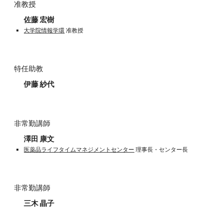
准教授
佐藤 宏樹
大学院情報学環
准教授
特任助教
伊藤 紗代
非常勤講師
澤田 康文
医薬品ライフタイムマネジメントセンター
理事長・センター長
非常勤講師
三木 晶子