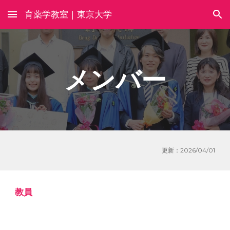
育薬学教室｜東京大学
Skip to main content
Skip to navigation
メンバー
更新：202
6
/0
4
/
01
教員