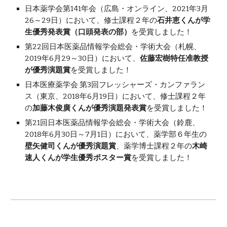
日本薬学会第141年会（広島・オンライン、
2021年3月
26～29日
）
において、修士課程２年の
石井恵くんが
学
生優秀発表賞（口頭発表の部）
を受賞しました！
第22回日本医薬品情報学会総会・学術大会（札幌、
2019年6月29～30日）において、
佐藤宏樹特任准教授
が優秀演題賞
を受賞しました！
日本医療薬学会 第3回フレッシャーズ・カンファラン
ス（東京、2018年6月19日）において、修士課程２年
の
加藤木俊廣くんが優秀演題発表賞
を受賞しました！
第21回日本医薬品情報学会総会・学術大会（鈴鹿、
2018年6月30日～7月1日）において、薬学部６年生の
壁矢健司くんが優秀演題賞
、薬学博士課程２年の
木崎
速人くんが学生優秀ポスター賞
を受賞しました！