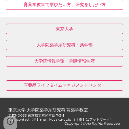
育薬学教室で学びたい方、研究をしたい方
東京大学
大学院薬学系研究科・薬学部
大学院情報学環・学際情報学府
医薬品ライフタイムマネジメントセンター
東京大学 大学院薬学系研究科 育薬学教室
〒113-0033 東京都文京区本郷 7-3-1
Mail: contact【※】mail.ikuyaku-ut.jp （
【※】は
アットマーク）
Copyright © All Rights Reserved.