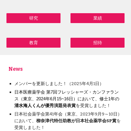
研究
業績
教育
招待
News
メンバーを更新しました！（202
5
年
4
月
1
日）
日本医療薬学会 第7回フレッシャーズ・カンファラン
ス（東京、2024年6月15~16日）において、修士1年の
清水海人くんが
優秀演題発表賞
を受賞しました！
日本社会薬学会第41年会（東京、2023年9月9～10日）
において、
柳奈津代特任助教が日本社会薬学会SP賞
を
受賞しました！